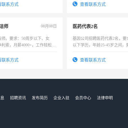
服要求45岁以下高中以上文化，
看联系方式
查看联系方式
工作认真，性格开朗有良好沟通
工程，懂水电维修。
洁师
08月08日
医药代表2名
洁师。要求：50周岁以下、女
基因公司招聘医药代表2名，要
利索，月薪4000+，工作轻松，
以下学历，年龄25-45岁之间，
活，不需坐班，适合宝妈、全职
可，需要具有营销经验，从事
。
表或者有医学资质的优先，底薪
看联系方式
查看联系方式
交五险。
信息
招聘资讯
发布简历
企业入驻
会员中心
法律申明
们