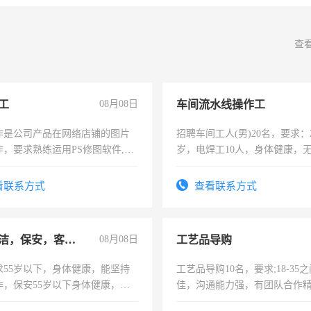
查
工
08月08日
车间流水线操作工
作是公司产品在网络店铺的图片
招聘车间工人(男)20名，要求：2
作，要求熟练运用PS修图软件,工
岁，电焊工10人，身体健康，
每天8小时，待遇优厚。
好。薪资：4500-7000元，标
宿，免费发放劳保用品，两班
看联系方式
查看联系方式
25号准时发放工资，工作时间1
急招保洁，保安，客服，工程
08月08日
工艺品导购
求55岁以下，身体健康，能坚持
工艺品导购10名，要求;18-35
作，保安55岁以下身体健康，有
佳，沟通能力强，有团队合作
形象端庄，遵纪守法，无犯罪记
上进心，有工作经验者优先！