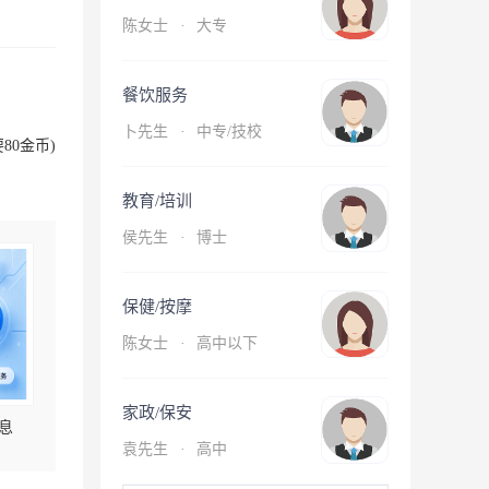
陈女士
·
大专
餐饮服务
卜先生
·
中专/技校
80金币)
教育/培训
侯先生
·
博士
保健/按摩
陈女士
·
高中以下
家政/保安
息
袁先生
·
高中