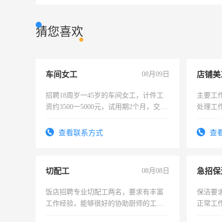
猜您喜欢
车间女工
08月09日
店铺美
招聘18周岁一45岁的车间女工，计件工
主要工
资约3500一5000元，试用期2个月，交五
处理工
险，有年薪假，年底福利
作时间
查看联系方式
查
切配工
08月08日
饭店招聘专业切配工两名，要求有丰富
保洁要
工作经验，能够很好的协助厨师的工
正常工
作。包吃住，每月有公休，工资3500-
责任心