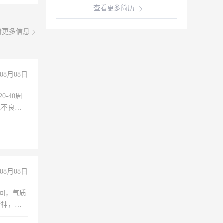
查看更多简历
看更多信息
08月08日
0-40周
无不良嗜
准八人间住
倒，每月
0小时
08月08日
之间，气质
精神，有