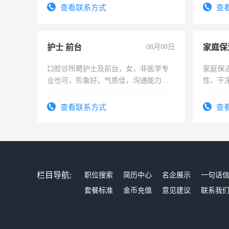
4500。
录，客
查看联系方式
查
懂电脑
能力，
护士 前台
08月08日
家庭保
口腔诊所聘护士及前台，女，非医学专
家庭保
业也可，形象好，气质佳，沟通能力
性、干净
强。面试，周日休息。
时间灵
太太等
查看联系方式
查
栏目导航:
职位搜索
简历中心
名企展示
一句话
套餐标准
金币充值
意见建议
联系我